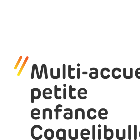
Multi-accue
petite
enfance
Coquelibull