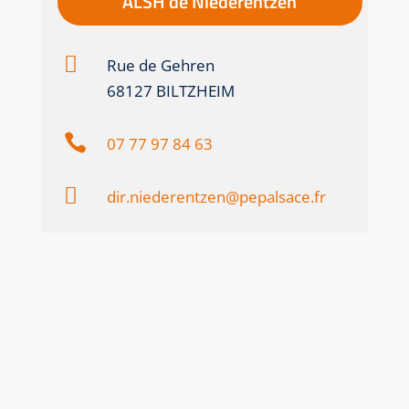
ALSH de
Niederentzen

Rue de Gehren
68127 BILTZHEIM

07 77 97 84 63

dir.niederentzen@pepalsace.fr