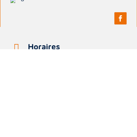
Horaires

du lundi au mercredi de :
8h00 à 12h00 et de 14h00 à 17h30
le jeudi de :
8h00 à 12h00 et de 14h00 à 19h00
le vendredi de :
8h00 à 12h30