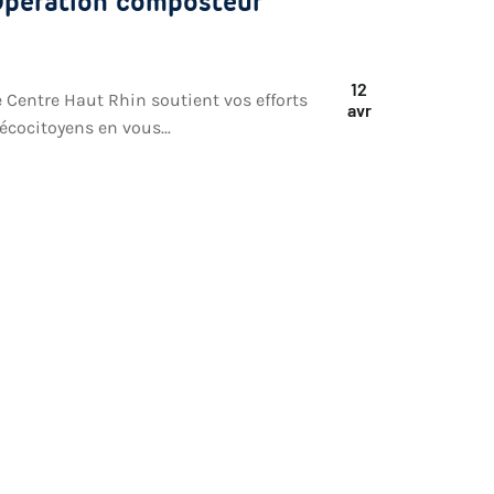
pération composteur
12
e Centre Haut Rhin soutient vos efforts
avr
’écocitoyens en vous...